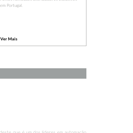
em Portugal.
Ver Mais
ia deste que é um dos líderes em automação