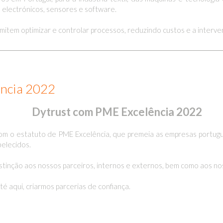
electrónicos, sensores e software.
rmitem optimizar e controlar processos, reduzindo custos e a interv
ência 2022
Dytrust com PME Excelência 2022
s, com o estatuto de PME Excelência, que premeia as empresas por
belecidos.
tinção aos nossos parceiros, internos e externos, bem como aos n
é aqui, criarmos parcerias de confiança.