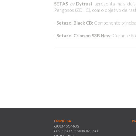
SETAS
by
Dytrust
apresenta mais dois
Perigosos (ZDHC), com o objetivo de rastr
-
Setazol Black CB:
Componente principal
-
Setazol Crimson S3B New:
Corante bor
EMPRESA
P
QUEM SOMOS
O NOSSO COMPROMISSO
OBJECTIVOS