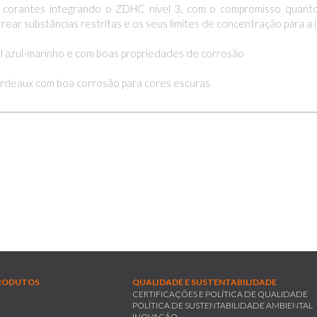
 corantes integrando o ZDHC nível 3, com o compromisso quant
ear substâncias restritas e os seus limites de concentração para a i
 azul-marinho e com boas propriedades de corrosão
deaux com boa corrosão para cores escuras
RODUTOS
QUALIDADE E SUSTENTABILIDADE
CERTIFICAÇÕES E POLÍTICA DE QUALIDADE
POLÍTICA DE SUSTENTABILIDADE AMBIENTAL
INOVAÇÃO