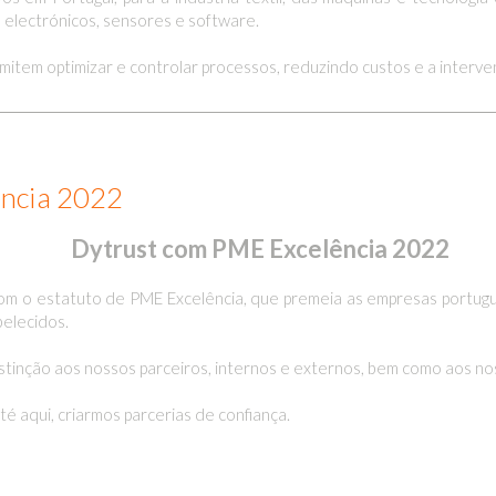
electrónicos, sensores e software.
rmitem optimizar e controlar processos, reduzindo custos e a interv
ência 2022
Dytrust com PME Excelência 2022
s, com o estatuto de PME Excelência, que premeia as empresas por
belecidos.
tinção aos nossos parceiros, internos e externos, bem como aos n
é aqui, criarmos parcerias de confiança.