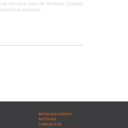
o ao Descarte Zero de Produtos Químicos
ndústria do vestuário.
APOIO AO CLIENTE
NOTÍCIAS
CONTACTOS