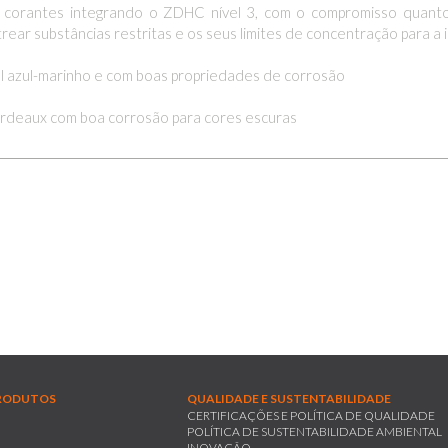
 corantes integrando o ZDHC nível 3, com o compromisso quant
ear substâncias restritas e os seus limites de concentração para a i
 azul-marinho e com boas propriedades de corrosão
deaux com boa corrosão para cores escuras
RODUTOS
QUALIDADE E SUSTENTABILIDADE
CERTIFICAÇÕES E POLÍTICA DE QUALIDADE
POLÍTICA DE SUSTENTABILIDADE AMBIENTAL
INOVAÇÃO