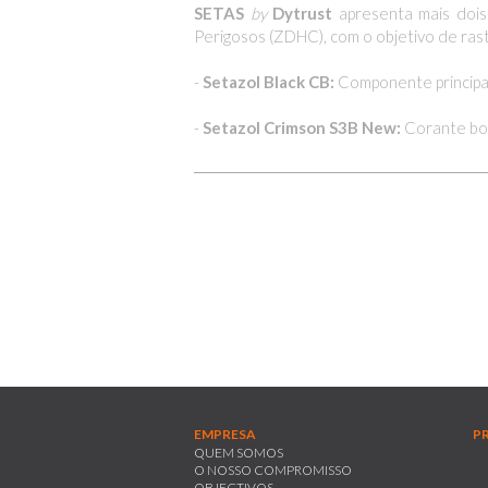
SETAS
by
Dytrust
apresenta mais dois
Perigosos (ZDHC), com o objetivo de rastr
-
Setazol Black CB:
Componente principal
-
Setazol Crimson S3B New:
Corante bor
EMPRESA
P
QUEM SOMOS
O NOSSO COMPROMISSO
OBJECTIVOS