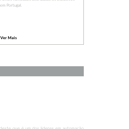
em Portugal.
Ver Mais
ia deste que é um dos líderes em automação