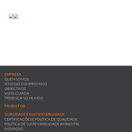
PRESENÇA
NO MUNDO
rolex replica
replica watches
EMPRESA
QUEM SOMOS
O NOSSO COMPROMISSO
OBJECTIVOS
VISITA GUIADA
PRESENÇA NO MUNDO
PRODUTOS
QUALIDADE E SUSTENTABILIDADE
CERTIFICAÇÕES E POLÍTICA DE QUALIDADE
POLÍTICA DE SUSTENTABILIDADE AMBIENTAL
INOVAÇÃO